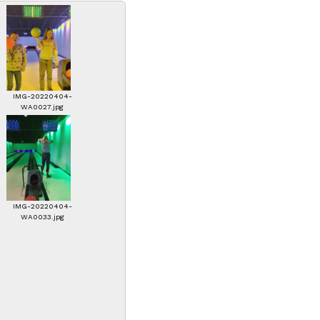
IMG-20220404-
WA0027.jpg
IMG-20220404-
WA0033.jpg