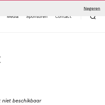
Negeren
Media
Sponsoren
Contact
Zoek
t
t niet beschikbaar