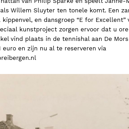
attan van Philip Sparke en speelt Janne-M
als Willem Sluyter ten tonele komt. Een zan
a kippenvel, en dansgroep “E for Excellent”
eciaal kunstproject zorgen ervoor dat u ore
el vind plaats in de tennishal aan De Mors 
 euro en zijn nu al te reserveren via
reibergen.nl