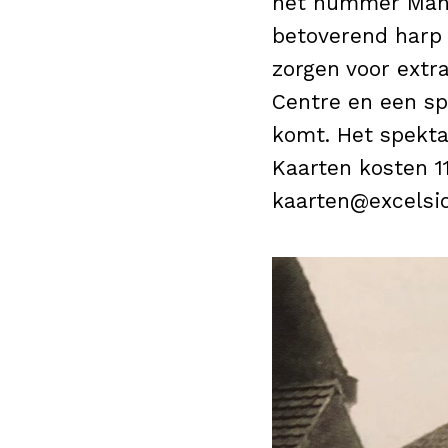
het nummer Manh
betoverend harp 
zorgen voor extr
Centre en een sp
komt. Het spektak
Kaarten kosten 11
kaarten@excelsio