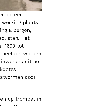
en op een
nwerking plaats
ing Eibergen,
olisten. Het
f 1600 tot
e beelden worden
 inwoners uit het
ekdotes
unstvormen door
ren op trompet in