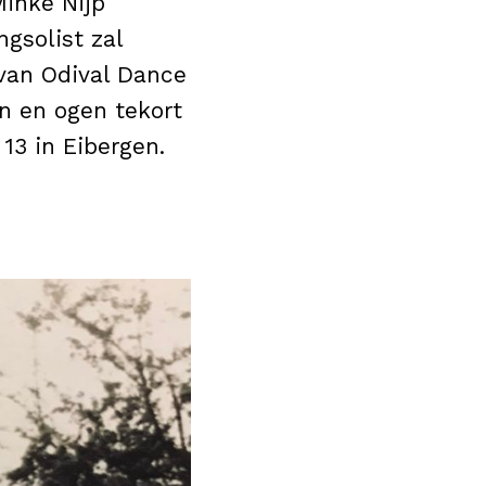
inke Nijp
gsolist zal
 van Odival Dance
n en ogen tekort
13 in Eibergen.