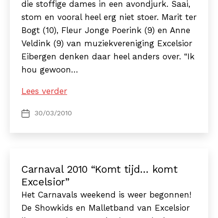
die stoffige dames in een avondjurk. Saai,
stom en vooral heel erg niet stoer. Marit ter
Bogt (10), Fleur Jonge Poerink (9) en Anne
Veldink (9) van muziekvereniging Excelsior
Eibergen denken daar heel anders over. “Ik
hou gewoon…
‘Het
Lees verder
maakt
30/03/2010
Berichtdatum
mij
niet
uit
wat
Carnaval 2010 “Komt tijd… komt
anderen
Excelsior”
vinden,
Het Carnavals weekend is weer begonnen!
ik
De Showkids en Malletband van Excelsior
vind