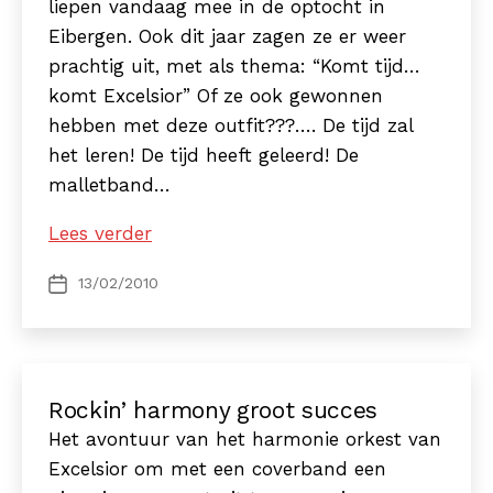
liepen vandaag mee in de optocht in
muziek
Eibergen. Ook dit jaar zagen ze er weer
gewoon
prachtig uit, met als thema: “Komt tijd…
leuk’
komt Excelsior” Of ze ook gewonnen
hebben met deze outfit???…. De tijd zal
het leren! De tijd heeft geleerd! De
malletband…
Carnaval
Lees verder
2010
13/02/2010
Berichtdatum
“Komt
tijd…
komt
Excelsior”
Rockin’ harmony groot succes
Het avontuur van het harmonie orkest van
Excelsior om met een coverband een