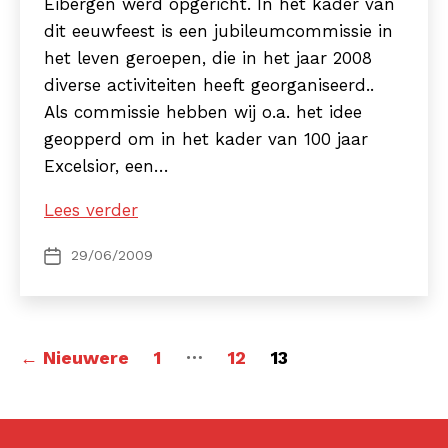
Eibergen werd opgericht. In het kader van
dit eeuwfeest is een jubileumcommissie in
het leven geroepen, die in het jaar 2008
diverse activiteiten heeft georganiseerd..
Als commissie hebben wij o.a. het idee
geopperd om in het kader van 100 jaar
Excelsior, een…
Jubileumboek,
Lees verder
Eeuwig
29/06/2009
Berichtdatum
Excelsior
Berichten
…
←
Nieuwere
1
12
13
paginering