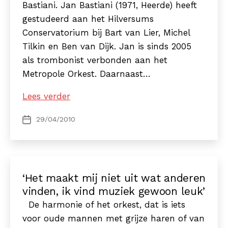
Bastiani. Jan Bastiani (1971, Heerde) heeft
gestudeerd aan het Hilversums
Conservatorium bij Bart van Lier, Michel
Tilkin en Ben van Dijk. Jan is sinds 2005
als trombonist verbonden aan het
Metropole Orkest. Daarnaast…
Voorjaarsconcert
Lees verder
Excelsior
29/04/2010
Berichtdatum
Eibergen
met
trombonist
Jan
‘Het maakt mij niet uit wat anderen
Bastiani
vinden, ik vind muziek gewoon leuk’
De harmonie of het orkest, dat is iets
voor oude mannen met grijze haren of van